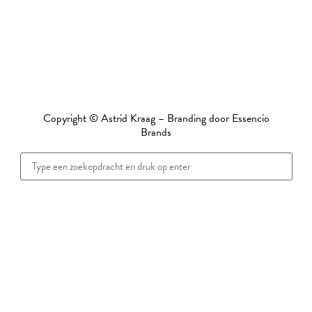
MfN-documenten
Privacyverklaring
Disclaimer + copyright
Copyright © Astrid Kraag – Branding door
Essencio
Brands