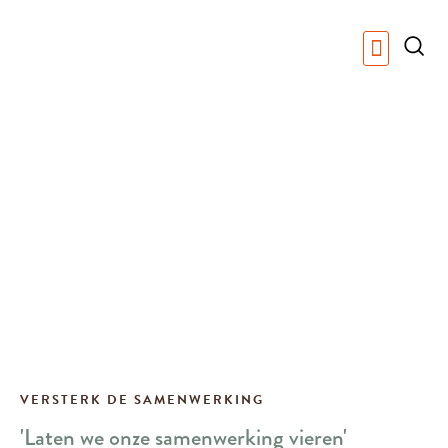
Versterk jullie 
Herstel jullie 
Over Astrid Kraag
VERSTERK DE SAMENWERKING
'Laten we onze samenwerking vieren'