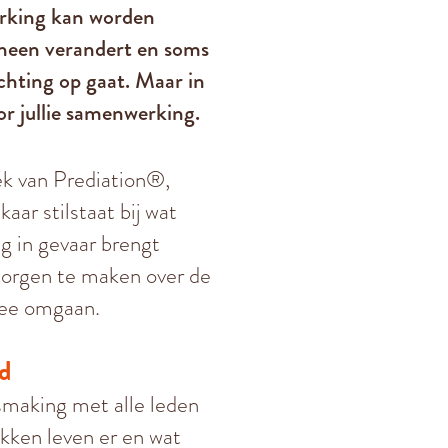
werking kan worden
e heen verandert en soms
chting op gaat. Maar in
or jullie samenwerking.
ek van Prediation®,
ar stilstaat bij wat
ng in gevaar brengt
zorgen te maken over de
rmee omgaan.
id
ismaking met alle leden
kken leven er en wat