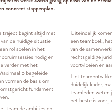
rajecten werkt Astrid graag op basis van de
Predi
en concreet stappenplan.
traject begint altijd met
Uiteindelijk komen 
 van de huidige situatie
een teamboek, het
een rol spelen in het
van de samenwerk
r opruimsessies nodig en
rechtsgeldige juri
ie verder met het
voortvloeien en a
Maximaal 5 begeleide
Het teamontwikkel
n vormen de basis om
duidelijk kader, ma
ekomstgericht fundament
teamleden weten jul
wen.
het beste is voor j
et team de ambities en