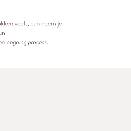
rokken voelt, dan neem je
un
een
ongoing process
.