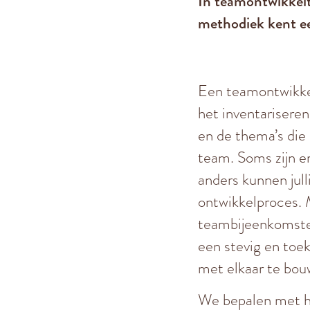
In teamontwikkelt
methodiek kent e
Een teamontwikkel
het inventariseren
en de thema’s die 
team. Soms zijn e
anders kunnen jull
ontwikkelproces. 
teambijeenkomste
een stevig en to
met elkaar te bou
We bepalen met h