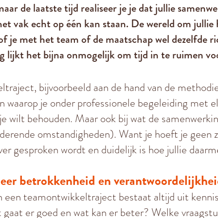
r de laatste tijd realiseer je je dat jullie samen
het vak echt op één kan staan. De wereld om julli
of je met het team of de maatschap wel dezelfde ri
 lijkt het bijna onmogelijk om tijd in te ruimen vo
traject, bijvoorbeeld aan de hand van de methodi
waarop je onder professionele begeleiding met elka
t je wilt behouden. Maar ook bij wat de samenwerki
anderende omstandigheden). Want je hoeft je geen 
over gesproken wordt en duidelijk is hoe jullie daa
er betrokkenheid en verantwoordelijkhe
 een teamontwikkeltraject bestaat altijd uit kenn
 gaat er goed en wat kan er beter? Welke vraagstu